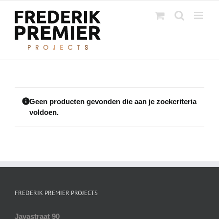
Ga
naar
inhoud
Geen producten gevonden die aan je zoekcriteria
voldoen.
FREDERIK PREMIER PROJECTS
Javastraat 90