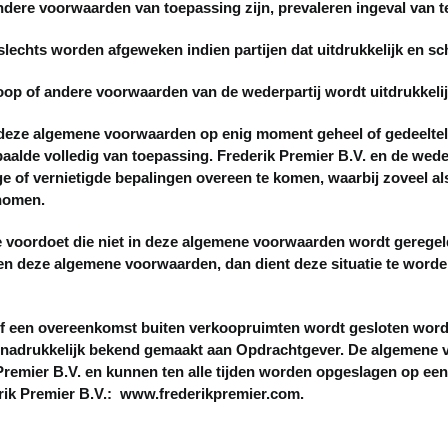
e voorwaarden van toepassing zijn, prevaleren ingeval van t
s worden afgeweken indien partijen dat uitdrukkelijk en schr
p of andere voorwaarden van de wederpartij wordt uitdrukkeli
 algemene voorwaarden op enig moment geheel of gedeeltelijk ni
alde volledig van toepassing. Frederik Premier B.V. en de wederp
e of vernietigde bepalingen overeen te komen, waarbij zoveel als
enomen.
voordoet die niet in deze algemene voorwaarden wordt geregeld 
en deze algemene voorwaarden, dan dient deze situatie te word
 een overeenkomst buiten verkoopruimten wordt gesloten wor
nadrukkelijk bekend gemaakt aan Opdrachtgever. De algemene v
Premier B.V. en kunnen ten alle tijden worden opgeslagen op e
ik Premier B.V.: www.frederikpremier.com.