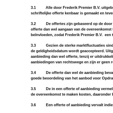
3.1 Alle door Frederik Premier B.V. uitgebrach
schriftelijke offerte kenbaar is gemaakt en t
3.2 De offertes zijn gebaseerd op de door O
offerte dan wel aangaan van de overeenkomst 
beïnvloeden, zodat Frederik Premier B.V. een t
3.3 Gezien de sterke marktfluctuaties sinds 1
de geldigheidsdatum wordt geaccepteerd. Uitg
aanbieding dan wel offerte, tenzij er uitdrukkel
aanbiedingen van rechtswege en zijn er geen 
3.4 De offerte dan wel de aanbieding bevat o
goede beoordeling van het aanbod voor Opdra
3.5 De in een offerte of aanbieding vermelde
de overeenkomst te maken kosten, daaronder b
3.6 Een offerte of aanbieding vervalt indien 