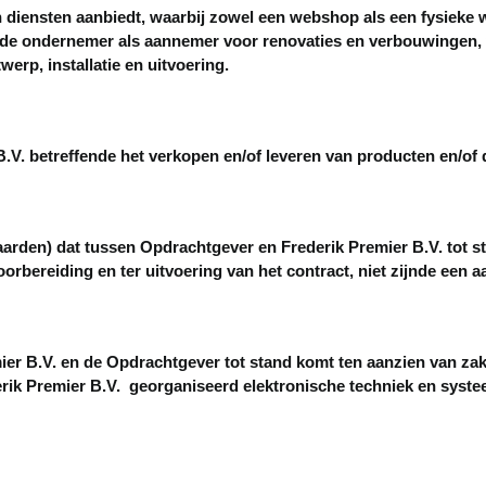
diensten aanbiedt, waarbij zowel een webshop als een fysieke w
rt de ondernemer als aannemer voor renovaties en verbouwingen
erp, installatie en uitvoering.
B.V. betreffende het verkopen en/of leveren van producten en/of 
arden) dat tussen Opdrachtgever en Frederik Premier B.V. tot st
orbereiding en ter uitvoering van het contract, niet zijnde een a
er B.V. en de Opdrachtgever tot stand komt ten aanzien van za
derik Premier B.V. georganiseerd elektronische techniek en sys