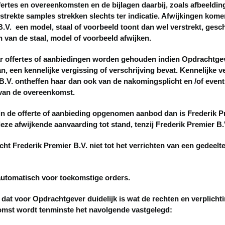
tes en overeenkomsten en de bijlagen daarbij, zoals afbeelding
rekte samples strekken slechts ter indicatie. Afwijkingen komen
.V. een model, staal of voorbeeld toont dan wel verstrekt, geschie
van de staal, model of voorbeeld afwijken.
offertes of aanbiedingen worden gehouden indien Opdrachtgever 
, een kennelijke vergissing of verschrijving bevat. Kennelijke v
 B.V. ontheffen haar dan ook van de nakomingsplicht en /of even
 van de overeenkomst.
 de offerte of aanbieding opgenomen aanbod dan is Frederik Pr
e afwijkende aanvaarding tot stand, tenzij Frederik Premier B.
 Frederik Premier B.V. niet tot het verrichten van een gedeelt
utomatisch voor toekomstige orders.
at voor Opdrachtgever duidelijk is wat de rechten en verplichti
komst wordt tenminste het navolgende vastgelegd: