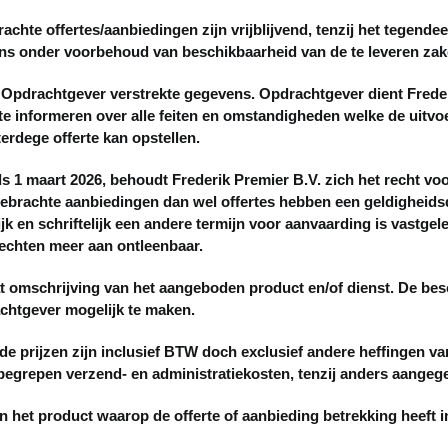
te offertes/aanbiedingen zijn vrijblijvend, tenzij het tegendeel 
evens onder voorbehoud van beschikbaarheid van de te leveren zak
pdrachtgever verstrekte gegevens. Opdrachtgever dient Frederi
te informeren over alle feiten en omstandigheden welke de uitv
erdege offerte kan opstellen.
 maart 2026, behoudt Frederik Premier B.V. zich het recht voor
ebrachte aanbiedingen dan wel offertes hebben een geldigheids
ijk en schriftelijk een andere termijn voor aanvaarding is vastgel
rechten meer aan ontleenbaar.
mschrijving van het aangeboden product en/of dienst. De besch
chtgever mogelijk te maken.
 prijzen zijn inclusief BTW doch exclusief andere heffingen va
egrepen verzend- en administratiekosten, tenzij anders aangeg
het product waarop de offerte of aanbieding betrekking heeft in