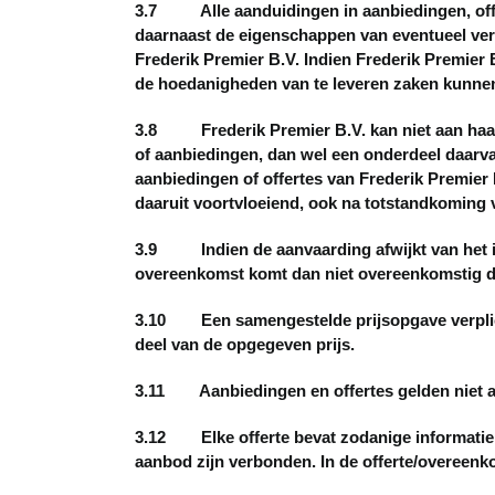
3.7 Alle aanduidingen in aanbiedingen, offer
daarnaast de eigenschappen van eventueel verst
Frederik Premier B.V. Indien Frederik Premier B
de hoedanigheden van te leveren zaken kunnen 
3.8 Frederik Premier B.V. kan niet aan haar 
of aanbiedingen, dan wel een onderdeel daarvan
aanbiedingen of offertes van Frederik Premier
daaruit voortvloeiend, ook na totstandkoming
3.9 Indien de aanvaarding afwijkt van het in
overeenkomst komt dan niet overeenkomstig dez
3.10 Een samengestelde prijsopgave verplicht
deel van de opgegeven prijs.
3.11 Aanbiedingen en offertes gelden niet a
3.12 Elke offerte bevat zodanige informatie d
aanbod zijn verbonden. In de offerte/overeen