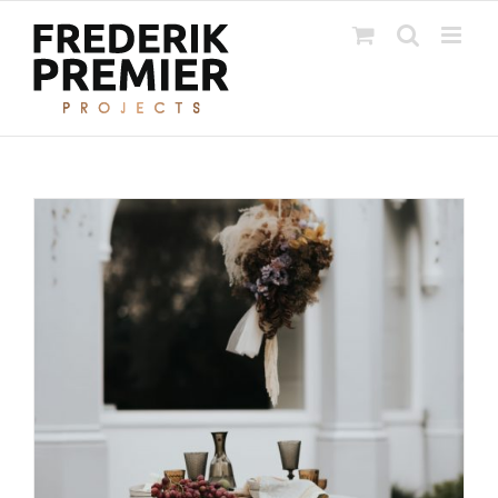
Ga
naar
inhoud