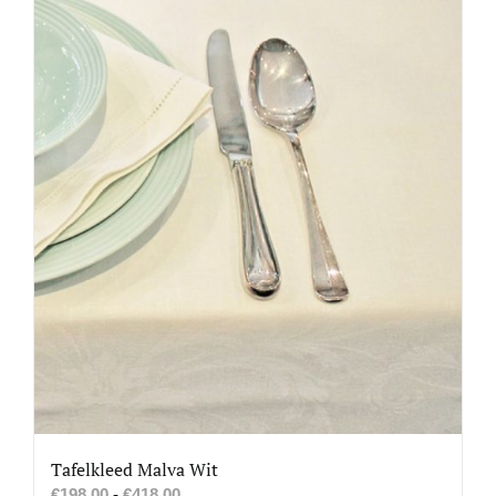
gekozen
worden
op
de
productpagina
Tafelkleed Malva Wit
Prijsklasse:
€
198.00
-
€
418.00