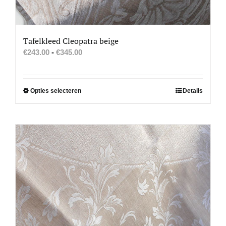
Tafelkleed Cleopatra beige
Prijsklasse:
€
243.00
-
€
345.00
€243.00
tot
€345.00
Dit
Opties selecteren
Details
product
heeft
meerdere
variaties.
Deze
optie
kan
gekozen
worden
op
de
productpagina