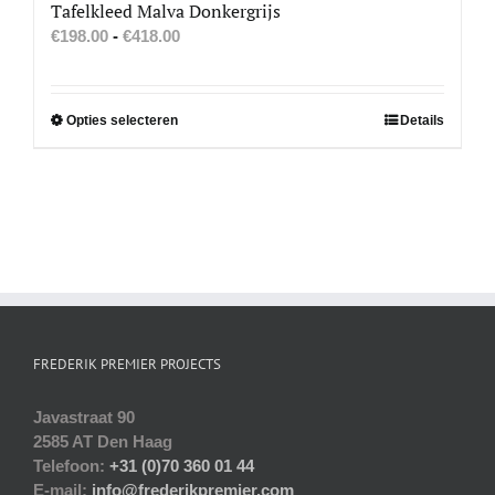
Tafelkleed Malva Donkergrijs
Prijsklasse:
€
198.00
-
€
418.00
€198.00
tot
€418.00
Dit
Opties selecteren
Details
product
heeft
meerdere
variaties.
Deze
optie
kan
gekozen
worden
FREDERIK PREMIER PROJECTS
op
de
productpagina
Javastraat 90
2585 AT Den Haag
Telefoon:
+31 (0)70 360 01 44
E-mail:
info@frederikpremier.com