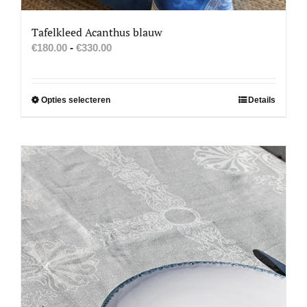
Tafelkleed Acanthus blauw
Prijsklasse:
€
180.00
-
€
330.00
€180.00
tot
€330.00
Dit
Opties selecteren
Details
product
heeft
meerdere
variaties.
Deze
optie
kan
gekozen
worden
op
de
productpagina