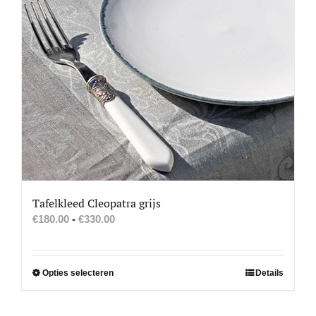
Tafelkleed Cleopatra grijs
Prijsklasse:
€
180.00
-
€
330.00
€180.00
tot
€330.00
Dit
Opties selecteren
Details
product
heeft