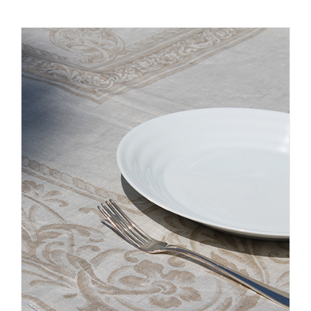
heeft
meerdere
variaties.
Deze
optie
kan
gekozen
worden
op
de
productpagina