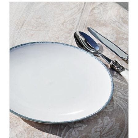
meerdere
variaties.
Deze
optie
kan
gekozen
worden
op
de
productpagina