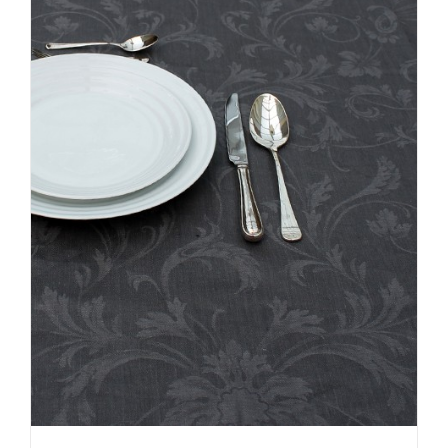
optie
kan
gekozen
worden
op
de
productpagina