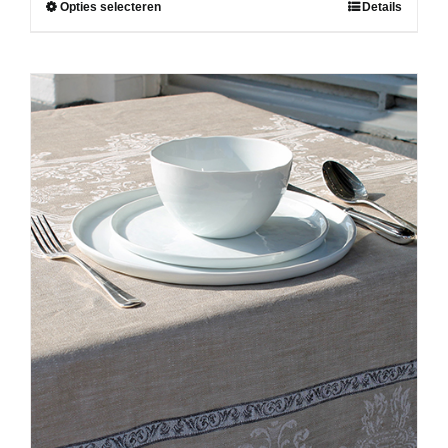
Dit
Opties selecteren
Details
product
heeft
meerdere
variaties.
Deze
optie
kan
gekozen
worden
op
de
productpagina