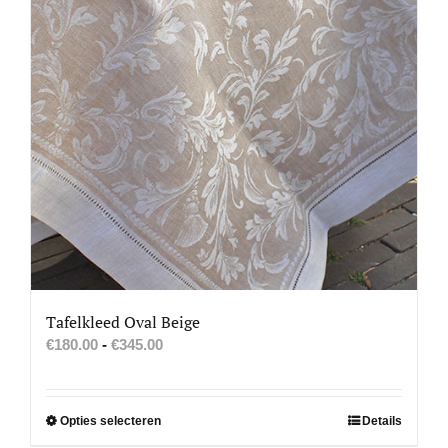
Tafelkleed Oval Beige
Prijsklasse:
€
180.00
-
€
345.00
€180.00
tot
€345.00
Dit
Opties selecteren
Details
product