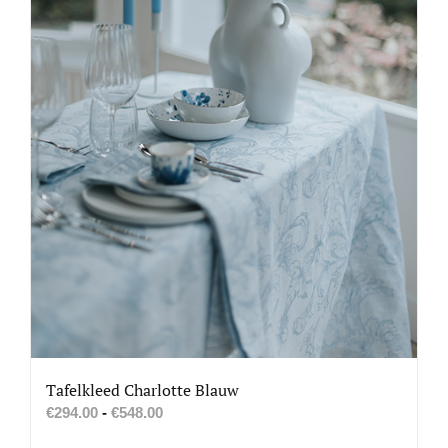
op
de
productpagina
Tafelkleed Charlotte Blauw
Prijsklasse:
€
294.00
-
€
548.00
€294.00