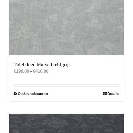
Tafelkleed Malva Lichtgrijs
Prijsklasse:
€
198.00
-
€
418.00
€198.00
tot
€418.00
Dit
Opties selecteren
Details
product
heeft
meerdere
variaties.
Deze