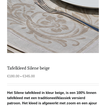
Tafelkleed Silene beige
Prijsklasse:
€
180.00
-
€
345.00
€180.00
tot
€345.00
Het Silene tafelkleed in kleur beige, is een 100% linnen
tafelkleed met een traditioneel/klassiek versierd
patroon. Het kleed is afgewerkt met zoom en een ajour