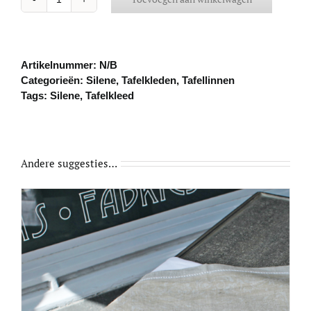
Tafelkleed
Silene
beige
aantal
Artikelnummer:
N/B
Categorieën:
Silene
,
Tafelkleden
,
Tafellinnen
Tags:
Silene
,
Tafelkleed
Andere suggesties…