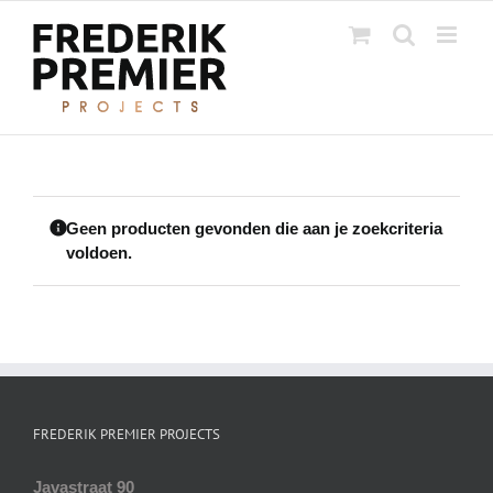
Ga
naar
inhoud
Geen producten gevonden die aan je zoekcriteria
voldoen.
FREDERIK PREMIER PROJECTS
Javastraat 90