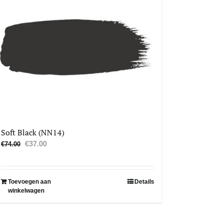
Soft Black (NN14)
Oorspronkelijke
Huidige
€
37.00
€
74.00
prijs
prijs
was:
is:
€74.00.
€37.00.
Toevoegen aan
Details
winkelwagen