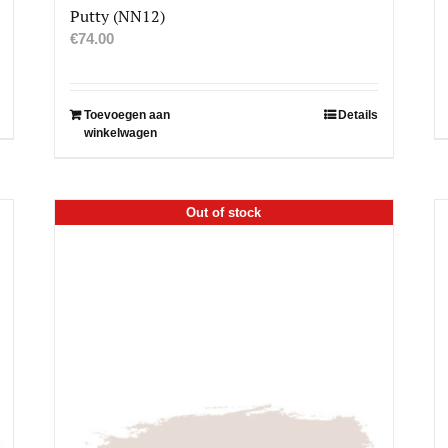
Putty (NN12)
€
74.00
Toevoegen aan
Details
winkelwagen
Out of stock