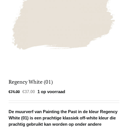
Regency White (01)
Oorspronkelijke
Huidige
€
37.00
1 op voorraad
€
74.00
prijs
prijs
was:
is:
€74.00.
€37.00.
De
muurverf
van
Painting the Past
in de kleur
Regency
White
(01) is een prachtige
klassiek off-white kleur
die
prachtig gebruikt kan worden op onder andere