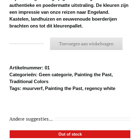
authentieke en poedermatte uitstraling. De kleuren zijn
een impressie van onze reizen naar Engeland.
Kastelen, landhuizen en eeuwenoude boerderijen
brachten ons tot dit kleurenpallet.
Toevoegen aan winkelwagen
Regency
White
(01)
aantal
Artikelnummer:
01
Categorieën:
Geen categorie
,
Painting the Past
,
Traditional Colors
Tags:
muurverf
,
Painting the Past
,
regency white
Andere suggesties…
Out of stock