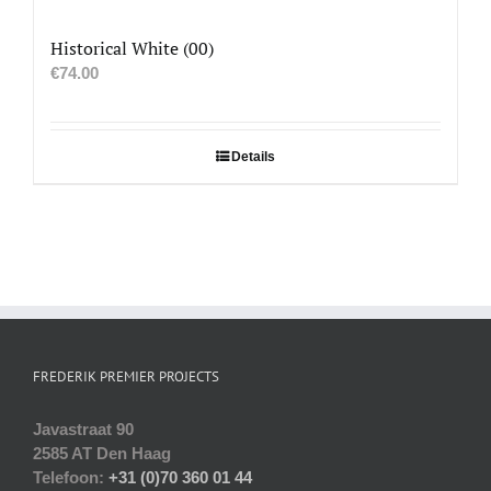
Historical White (00)
€
74.00
Details
FREDERIK PREMIER PROJECTS
Javastraat 90
2585 AT Den Haag
Telefoon:
+31 (0)70 360 01 44