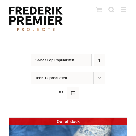
Ga
naar
inhoud
Sorteer op
Populariteit
Toon
12 producten
Out of stock