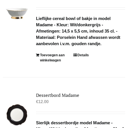
gekozen
worden
op
Lieflijke cereal bowl of bakje in model
de
Madame - Kleur: Wit/donkergrijs -
productpagina
Afmetingen: 14,5 x 5,5 cm, inhoud 35 cl. -
Materiaal: Porselein Hand afwassen wordt
aanbevolen i.v.m. gouden randje.
Toevoegen aan
Details
winkelwagen
Dessertbord Madame
€
12.00
Sierlijk dessertbordje model Madame -