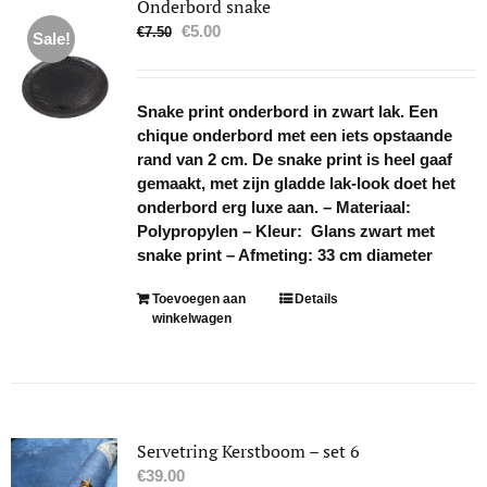
Onderbord snake
Oorspronkelijke
Huidige
€
5.00
€
7.50
Sale!
prijs
prijs
was:
is:
€7.50.
€5.00.
Snake print onderbord in zwart lak. Een
chique onderbord met een iets opstaande
rand van 2 cm. De snake print is heel gaaf
gemaakt, met zijn gladde lak-look doet het
onderbord erg luxe aan. – Materiaal:
Polypropylen – Kleur: Glans zwart met
snake print – Afmeting: 33 cm diameter
Toevoegen aan
Details
winkelwagen
Servetring Kerstboom – set 6
€
39.00