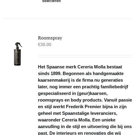
selecteren
product
heeft
meerdere
variaties.
Deze
optie
Roomspray
kan
€
30.00
gekozen
worden
op
Het Spaanse merk Cereria Molla bestaat
de
sinds 1899. Begonnen als handgemaakte
productpagina
kaarsenmakerij is de firma nu generaties
later, nog immer een prachtig familiebedrijf
gespecialiseerd in (geur)kaarsen,
roomsprays en body products. Vanuit passie
en stijl werkt Frederik Premier bijna in zijn
geheel met Spaanstalige leveranciers,
waaronder Cereria Molla. Een unieke
aanvulling in de stijl en uitvoering die bij ons
past. De interieurs en renovaties die wij