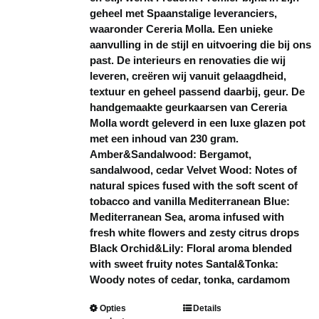
geheel met Spaanstalige leveranciers,
waaronder Cereria Molla. Een unieke
aanvulling in de stijl en uitvoering die bij ons
past. De interieurs en renovaties die wij
leveren, creëren wij vanuit gelaagdheid,
textuur en geheel passend daarbij, geur. De
handgemaakte geurkaarsen van Cereria
Molla wordt geleverd in een luxe glazen pot
met een inhoud van 230 gram.
Amber&Sandalwood: Bergamot,
sandalwood, cedar Velvet Wood: Notes of
natural spices fused with the soft scent of
tobacco and vanilla Mediterranean Blue:
Mediterranean Sea, aroma infused with
fresh white flowers and zesty citrus drops
Black Orchid&Lily: Floral aroma blended
with sweet fruity notes Santal&Tonka:
Woody notes of cedar, tonka, cardamom
Dit
Opties
Details