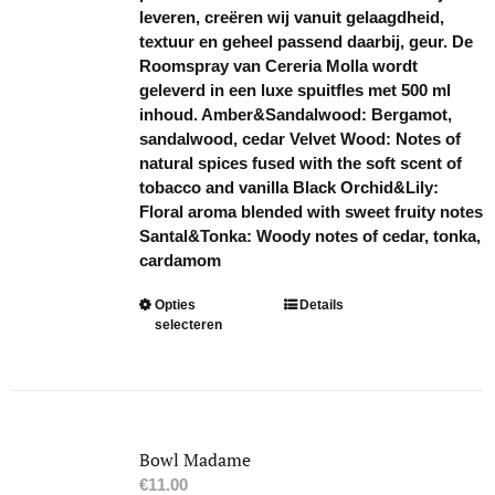
leveren, creëren wij vanuit gelaagdheid,
textuur en geheel passend daarbij, geur. De
Roomspray van Cereria Molla wordt
geleverd in een luxe spuitfles met 500 ml
inhoud. Amber&Sandalwood: Bergamot,
sandalwood, cedar Velvet Wood: Notes of
natural spices fused with the soft scent of
tobacco and vanilla Black Orchid&Lily:
Floral aroma blended with sweet fruity notes
Santal&Tonka: Woody notes of cedar, tonka,
cardamom
Dit
Opties
Details
selecteren
product
heeft
meerdere
variaties.
Deze
optie
Bowl Madame
kan
€
11.00