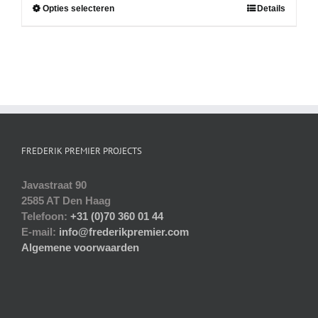
Dit
Opties selecteren
Details
product
heeft
meerdere
variaties.
Deze
optie
kan
gekozen
worden
FREDERIK PREMIER PROJECTS
op
de
Javastraat 90
productpagina
2585 AT Den Haag
Telefoon:
+31 (0)70 360 01 44
E-mail:
info@frederikpremier.com
Algemene voorwaarden