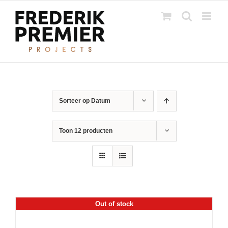
Ga
naar
inhoud
Sorteer op
Datum
Toon
12 producten
Out of stock