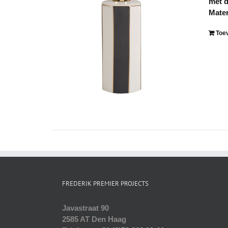
met d
Mater
Toe
FREDERIK PREMIER PROJECTS
Javastraat 90
2585 AT Den Haag