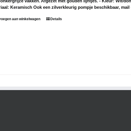
onkergrijze vakken. Afgezet met gouden lijntjes. - Kleur: Wit/don
iaal: Keramisch Ook een zilverkleurig pompje beschikbaar, mail e
voegen aan winkelwagen
Details