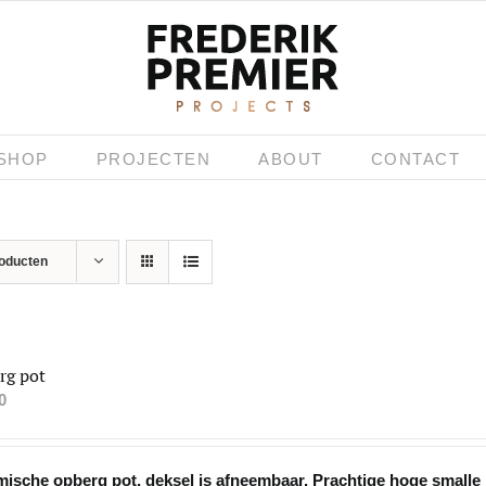
SHOP
PROJECTEN
ABOUT
CONTACT
roducten
rg pot
0
ische opberg pot, deksel is afneembaar. Prachtige hoge smalle p