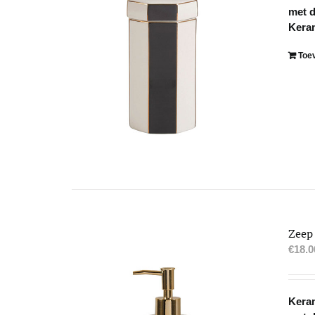
met d
Kera
Toe
Zeep
€
18.0
Keram