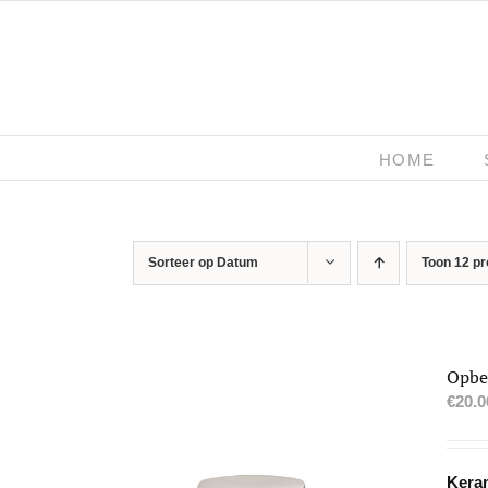
Ga
naar
inhoud
HOME
Sorteer op
Datum
Toon
12 p
Opbe
€
20.0
Keram