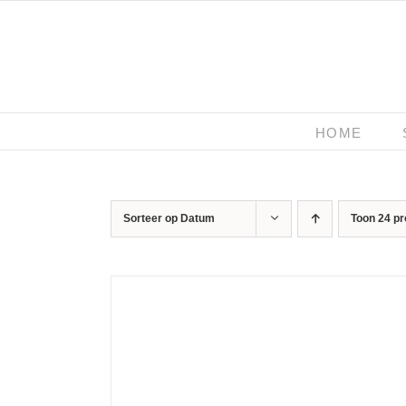
Ga
naar
inhoud
HOME
Sorteer op
Datum
Toon
24 p