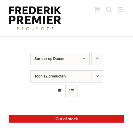
Ga
naar
inhoud
Sorteer op
Datum
Toon
12 producten
Out of stock