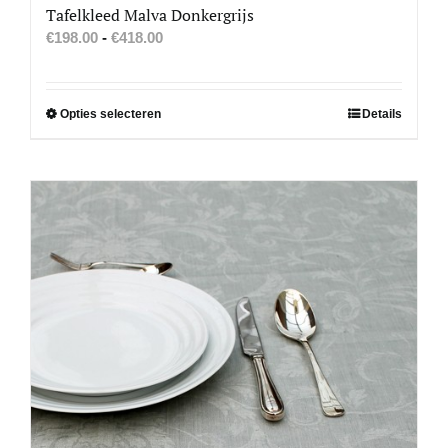
Tafelkleed Malva Donkergrijs
Prijsklasse:
€
198.00
-
€
418.00
€198.00
tot
€418.00
Dit
Opties selecteren
Details
product
heeft
meerdere
variaties.
Deze
optie
kan
gekozen
worden
op
de
productpagina