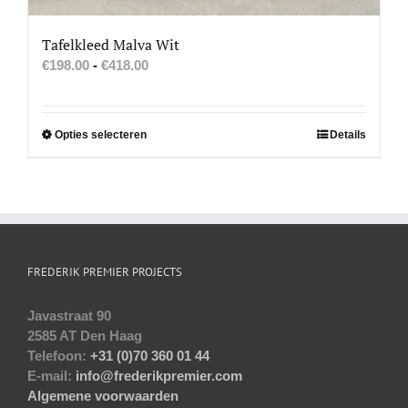
Tafelkleed Malva Wit
Prijsklasse:
€
198.00
-
€
418.00
€198.00
tot
€418.00
Dit
Opties selecteren
Details
product
heeft
meerdere
variaties.
Deze
optie
FREDERIK PREMIER PROJECTS
kan
gekozen
Javastraat 90
worden
2585 AT Den Haag
op
Telefoon:
+31 (0)70 360 01 44
de
E-mail:
info@frederikpremier.com
productpagina
Algemene voorwaarden