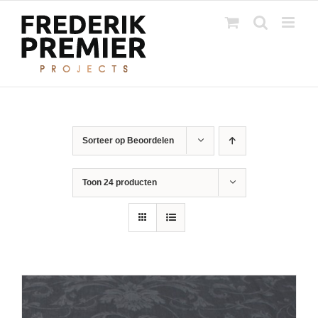
Ga
naar
inhoud
Sorteer op
Beoordelen
Toon
24 producten