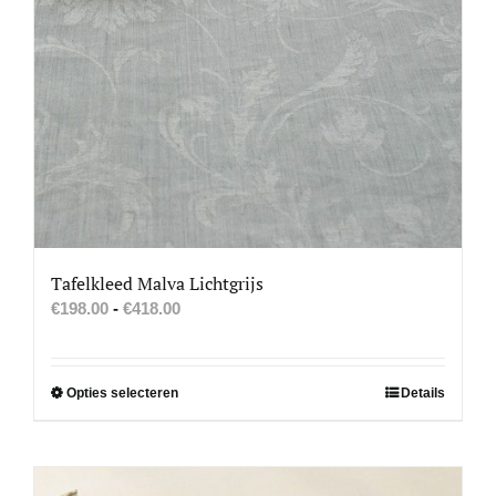
Tafelkleed Malva Lichtgrijs
Prijsklasse:
€
198.00
-
€
418.00
€198.00
tot
€418.00
Dit
Opties selecteren
Details
product
heeft
meerdere
variaties.