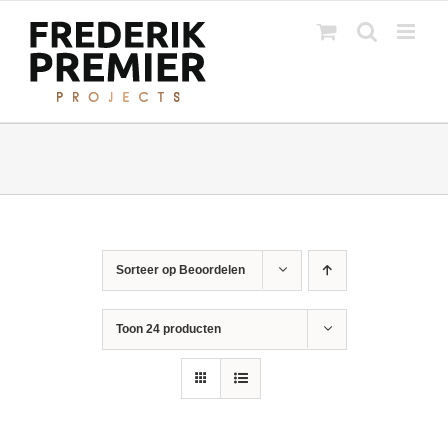
Ga
naar
inhoud
Sorteer op
Beoordelen
Toon
24 producten