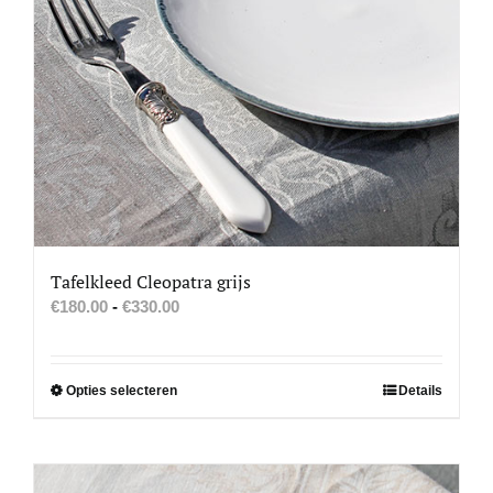
Tafelkleed Cleopatra grijs
Prijsklasse:
€
180.00
-
€
330.00
€180.00
tot
€330.00
Dit
Opties selecteren
Details
product
heeft
meerdere
variaties.