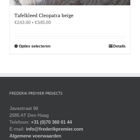
Tafelkleed Cleopatra beige
Prijsklasse:
€
243.00
-
€
345.00
€243.00
tot
€345.00
Dit
Opties selecteren
Details
product
heeft
meerdere
variaties.
Deze
optie
FREDERIK PREMIER PROJECTS
kan
gekozen
Javastraat 90
worden
2585 AT Den Haag
op
Telefoon:
+31 (0)70 360 01 44
de
E-mail:
info@frederikpremier.com
productpagina
Algemene voorwaarden