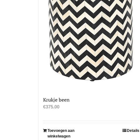
Krukje been
€
375.00
Toevoegen aan
Details
winkelwagen