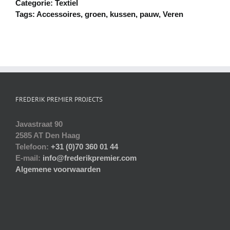
Categorie:
Textiel
Tags:
Accessoires
,
groen
,
kussen
,
pauw
,
Veren
FREDERIK PREMIER PROJECTS
Javastraat 90
2585 AT Den Haag
Telefoon:
+31 (0)70 360 01 44
E-mail:
info@frederikpremier.com
Algemene voorwaarden