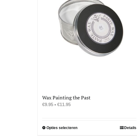
Wax Painting the Past
Prijsklasse:
€
9.95
-
€
11.95
€9.95
tot
€11.95
Dit
Opties selecteren
Details
product