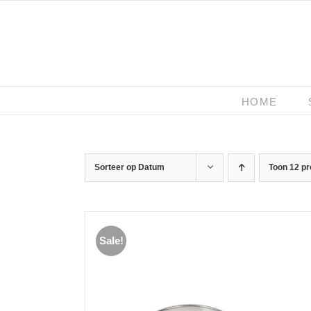
Ga
naar
inhoud
HOME
Sorteer op
Datum
Toon
12 p
Sale!