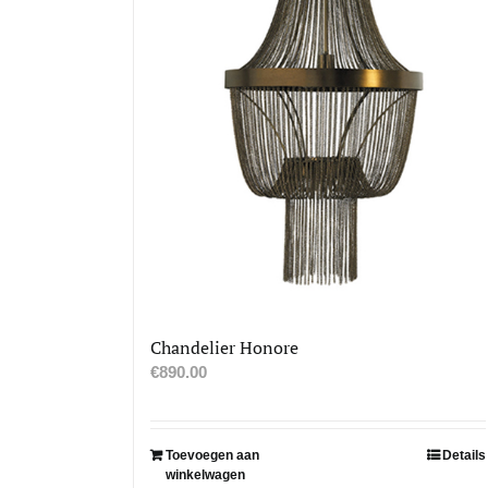
Chandelier Honore
€
890.00
Toevoegen aan
Details
winkelwagen