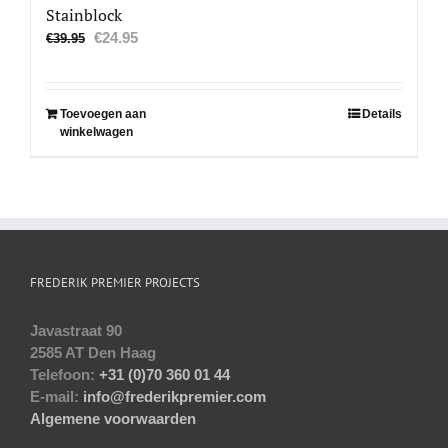
Stainblock
Oorspronkelijke
Huidige
€
24.95
€
39.95
prijs
prijs
was:
is:
€39.95.
€24.95.
Toevoegen aan
Details
winkelwagen
FREDERIK PREMIER PROJECTS
Javastraat 90
2585 AT Den Haag
Telefoon:
+31 (0)70 360 01 44
E-mail:
info@frederikpremier.com
Algemene voorwaarden