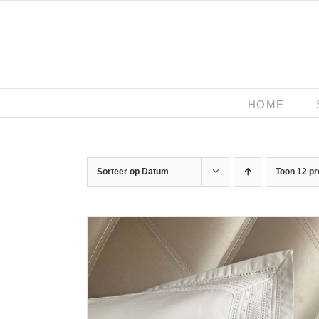
Ga
naar
inhoud
HOME
Sorteer op
Datum
Toon
12 p