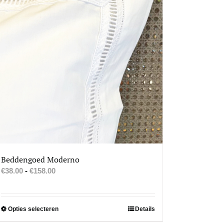
Beddengoed Moderno
Prijsklasse:
€
38.00
-
€
158.00
€38.00
tot
€158.00
Dit
Opties selecteren
Details
product