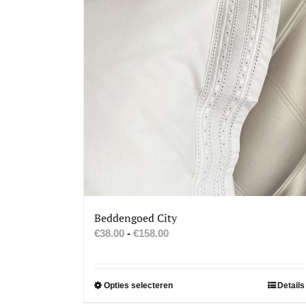
Beddengoed City
Prijsklasse:
€
38.00
-
€
158.00
€38.00
tot
€158.00
Dit
Opties selecteren
Details
product