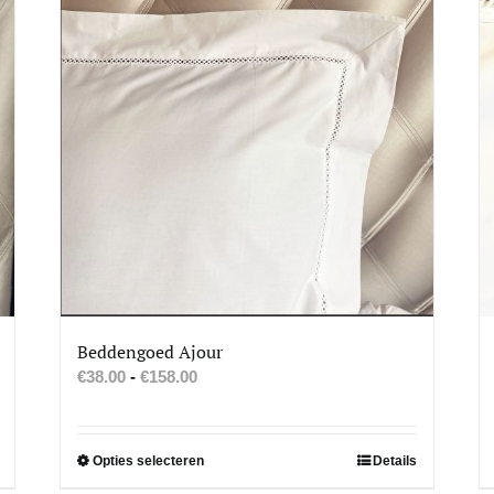
Beddengoed Ajour
Prijsklasse:
€
38.00
-
€
158.00
€38.00
tot
€158.00
Dit
Opties selecteren
Details
product