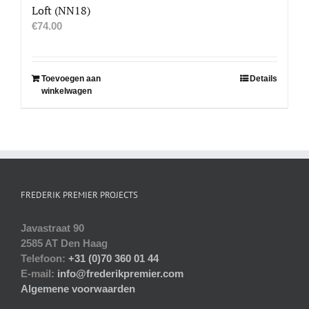
Loft (NN18)
€
74.00
Toevoegen aan
Details
winkelwagen
FREDERIK PREMIER PROJECTS
Javastraat 90
2585 AT Den Haag
Telefoon:
+31 (0)70 360 01 44
E-mail:
info@frederikpremier.com
Algemene voorwaarden