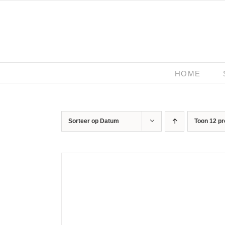
Ga
naar
inhoud
HOME
Sorteer op
Datum
Toon
12 p