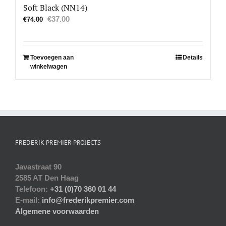
Soft Black (NN14)
Oorspronkelijke
Huidige
€
37.00
€
74.00
prijs
prijs
was:
is:
€74.00.
€37.00.
Toevoegen aan
Details
winkelwagen
FREDERIK PREMIER PROJECTS
Javastraat 90
2585 AT Den Haag
Telefoon:
+31 (0)70 360 01 44
E-mail:
info@frederikpremier.com
Algemene voorwaarden