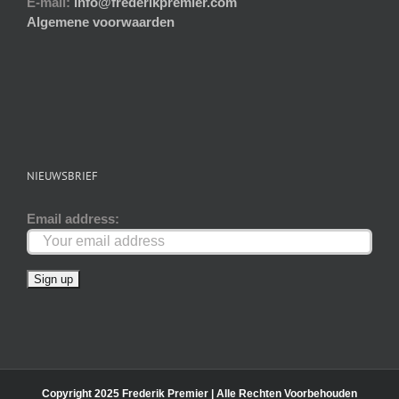
E-mail:
info@frederikpremier.com
productpagina
Algemene voorwaarden
NIEUWSBRIEF
Email address:
Copyright 2025 Frederik Premier | Alle Rechten Voorbehouden