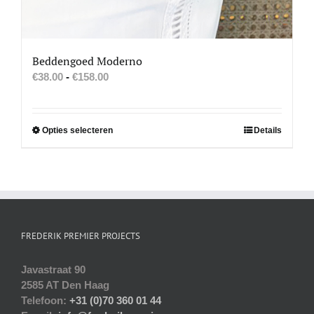
Beddengoed Moderno
Prijsklasse:
€
38.00
-
€
158.00
€38.00
tot
€158.00
Dit
Opties selecteren
Details
product
heeft
meerdere
variaties.
Deze
optie
FREDERIK PREMIER PROJECTS
kan
gekozen
Javastraat 90
worden
2585 AT Den Haag
op
Telefoon:
+31 (0)70 360 01 44
de