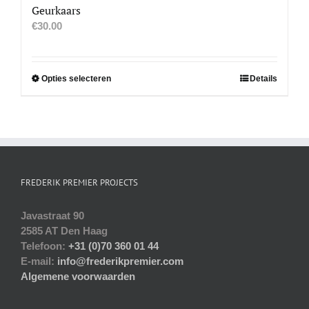
Geurkaars
€
30.00
Dit
Opties selecteren
Details
product
heeft
meerdere
variaties.
Deze
optie
FREDERIK PREMIER PROJECTS
kan
gekozen
Javastraat 90
worden
2585 AT Den Haag
op
Telefoon:
+31 (0)70 360 01 44
de
E-mail:
info@frederikpremier.com
productpagina
Algemene voorwaarden