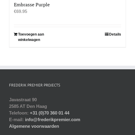
Embrasse Purple
€
69.95
Toevoegen aan
Details
winkelwagen
FREDERIK PREMIER PROJECTS
Javastraat 90
2585 AT Den Haag
Telefoon:
+31 (0)70 360 01 44
E-mail:
info@frederikpremier.com
Algemene voorwaarden