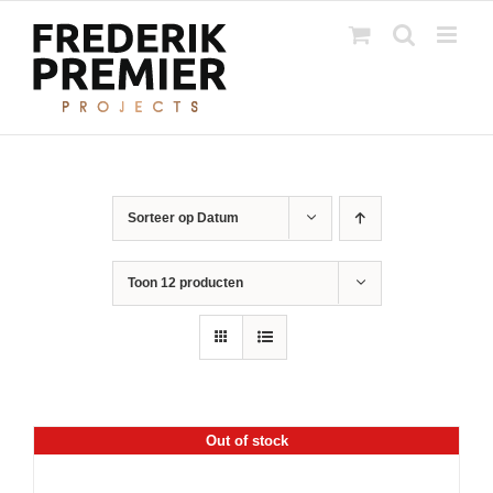
Ga
naar
inhoud
Sorteer op
Datum
Toon
12 producten
Out of stock