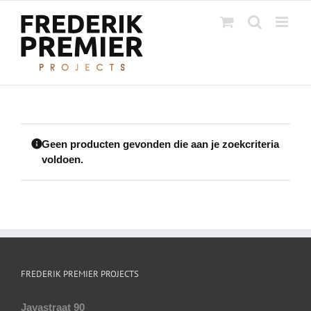
Ga
naar
inhoud
Geen producten gevonden die aan je zoekcriteria
voldoen.
FREDERIK PREMIER PROJECTS
Javastraat 90