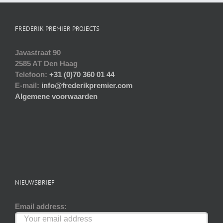
Deze
optie
FREDERIK PREMIER PROJECTS
kan
gekozen
Javastraat 90
worden
2585 AT Den Haag
op
Telefoon:
+31 (0)70 360 01 44
de
E-mail:
info@frederikpremier.com
productpagina
Algemene voorwaarden
NIEUWSBRIEF
Email address: