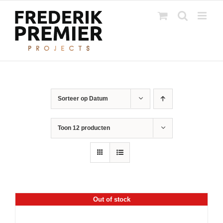
Ga
naar
inhoud
Sorteer op
Datum
Toon
12 producten
Out of stock