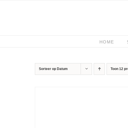
Ga
naar
inhoud
HOME
Sorteer op
Datum
Toon
12 p