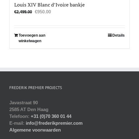
Louis XIV Blanc d’Ivoire bankje
Oorspronkelijke
Huidige
€
950.00
€
2,499.00
prijs
prijs
was:
is:
€2,499.00.
€950.00.
Toevoegen aan
Details
winkelwagen
FREDERIK PREMIER PROJECTS
Javastraat 90
2585 AT Den Haag
Telefoon:
+31 (0)70 360 01 44
E-mail:
info@frederikpremier.com
Algemene voorwaarden