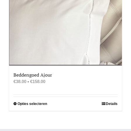
Beddengoed Ajour
Prijsklasse:
€
38.00
-
€
158.00
€38.00
tot
€158.00
Dit
Opties selecteren
Details
product
heeft
meerdere
variaties.