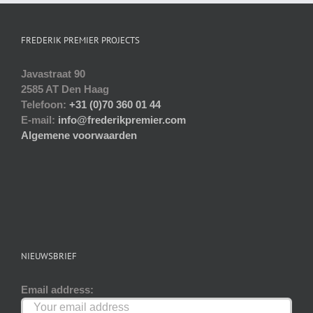
Deze
optie
FREDERIK PREMIER PROJECTS
kan
gekozen
Javastraat 90
worden
2585 AT Den Haag
op
Telefoon:
+31 (0)70 360 01 44
de
E-mail:
info@frederikpremier.com
productpagina
Algemene voorwaarden
NIEUWSBRIEF
Email address: