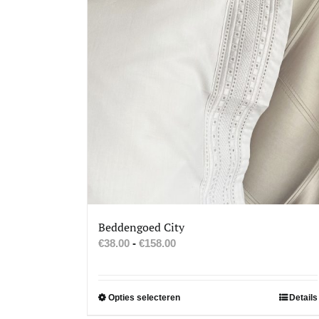
Beddengoed City
Prijsklasse:
€
38.00
-
€
158.00
€38.00
tot
€158.00
Dit
Opties selecteren
Details
product