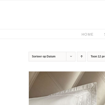
Ga
naar
inhoud
HOME
Sorteer op
Datum
Toon
12 p