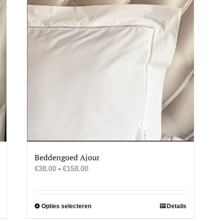
Beddengoed Ajour
Prijsklasse:
€
38.00
-
€
158.00
€38.00
tot
€158.00
Dit
Opties selecteren
Details
product