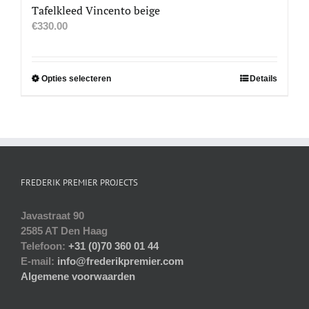
Tafelkleed Vincento beige
€
330.00
Dit
Opties selecteren
Details
product
heeft
meerdere
variaties.
Deze
optie
FREDERIK PREMIER PROJECTS
kan
gekozen
Javastraat 90
worden
2585 AT Den Haag
op
Telefoon:
+31 (0)70 360 01 44
de
E-mail:
info@frederikpremier.com
productpagina
Algemene voorwaarden