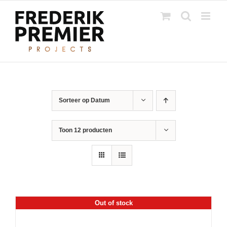
Ga
naar
inhoud
Sorteer op
Datum
Toon
12 producten
Out of stock