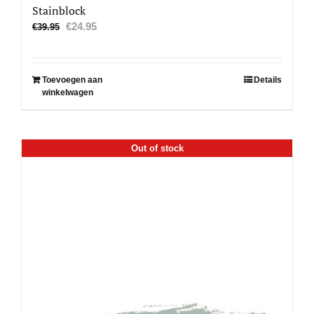
Stainblock
Oorspronkelijke
Huidige
€
24.95
€
39.95
prijs
prijs
was:
is:
€39.95.
€24.95.
Toevoegen aan
Details
winkelwagen
Out of stock