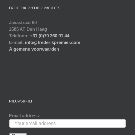
gekozen
FREDERIK PREMIER PROJECTS
worden
op
Javastraat 90
de
2585 AT Den Haag
productpagina
Telefoon:
+31 (0)70 360 01 44
E-mail:
info@frederikpremier.com
Algemene voorwaarden
NIEUWSBRIEF
Email address: