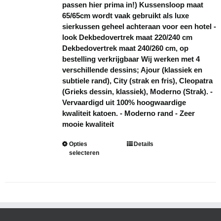
passen hier prima in!) Kussensloop maat
65/65cm wordt vaak gebruikt als luxe
sierkussen geheel achteraan voor een hotel -
look Dekbedovertrek maat 220/240 cm
Dekbedovertrek maat 240/260 cm, op
bestelling verkrijgbaar Wij werken met 4
verschillende dessins; Ajour (klassiek en
subtiele rand), City (strak en fris), Cleopatra
(Grieks dessin, klassiek), Moderno (Strak). -
Vervaardigd uit 100% hoogwaardige
kwaliteit katoen. - Moderno rand - Zeer
mooie kwaliteit
Dit
Opties
Details
selecteren
product
heeft
meerdere
variaties.
Deze
optie
kan