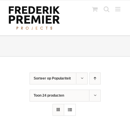
Ga
naar
inhoud
Sorteer op
Populariteit
Toon
24 producten