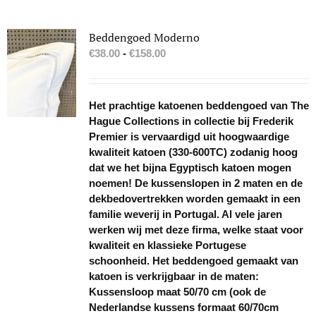
Beddengoed Moderno
Prijsklasse:
€
38.00
-
€
158.00
€38.00
tot
€158.00
Het prachtige katoenen beddengoed van The
Hague Collections in collectie bij Frederik
Premier is vervaardigd uit hoogwaardige
kwaliteit katoen (330-600TC) zodanig hoog
dat we het bijna Egyptisch katoen mogen
noemen! De kussenslopen in 2 maten en de
dekbedovertrekken worden gemaakt in een
familie weverij in Portugal. Al vele jaren
werken wij met deze firma, welke staat voor
kwaliteit en klassieke Portugese
schoonheid. Het beddengoed gemaakt van
katoen is verkrijgbaar in de maten:
Kussensloop maat 50/70 cm (ook de
Nederlandse kussens formaat 60/70cm