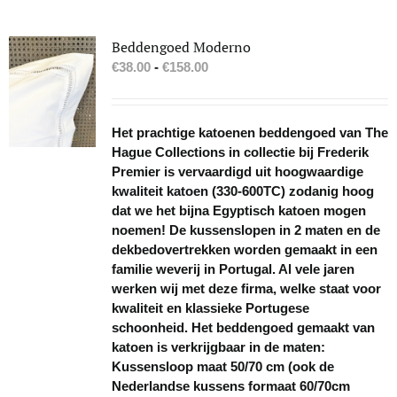
Beddengoed Moderno
Prijsklasse:
€
38.00
-
€
158.00
€38.00
tot
€158.00
Het prachtige katoenen beddengoed van The
Hague Collections in collectie bij Frederik
Premier is vervaardigd uit hoogwaardige
kwaliteit katoen (330-600TC) zodanig hoog
dat we het bijna Egyptisch katoen mogen
noemen! De kussenslopen in 2 maten en de
dekbedovertrekken worden gemaakt in een
familie weverij in Portugal. Al vele jaren
werken wij met deze firma, welke staat voor
kwaliteit en klassieke Portugese
schoonheid. Het beddengoed gemaakt van
katoen is verkrijgbaar in de maten:
Kussensloop maat 50/70 cm (ook de
Nederlandse kussens formaat 60/70cm