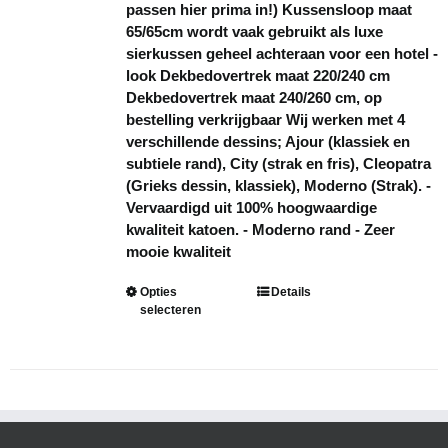
passen hier prima in!) Kussensloop maat
65/65cm wordt vaak gebruikt als luxe
sierkussen geheel achteraan voor een hotel -
look Dekbedovertrek maat 220/240 cm
Dekbedovertrek maat 240/260 cm, op
bestelling verkrijgbaar Wij werken met 4
verschillende dessins; Ajour (klassiek en
subtiele rand), City (strak en fris), Cleopatra
(Grieks dessin, klassiek), Moderno (Strak). -
Vervaardigd uit 100% hoogwaardige
kwaliteit katoen. - Moderno rand - Zeer
mooie kwaliteit
Dit
Opties
Details
selecteren
product
heeft
meerdere
variaties.
Deze
optie
kan