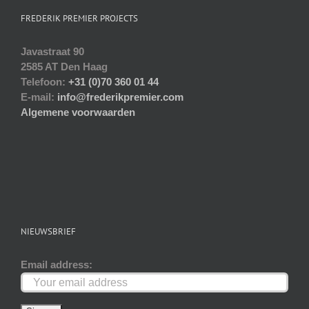
gekozen
FREDERIK PREMIER PROJECTS
worden
op
Javastraat 90
de
2585 AT Den Haag
productpagina
Telefoon:
+31 (0)70 360 01 44
E-mail:
info@frederikpremier.com
Algemene voorwaarden
NIEUWSBRIEF
Email address: