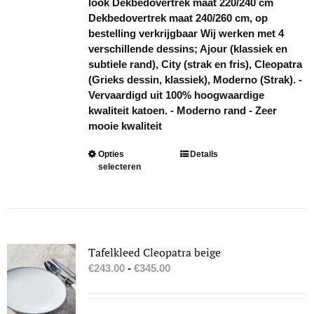
look Dekbedovertrek maat 220/240 cm
Dekbedovertrek maat 240/260 cm, op
bestelling verkrijgbaar Wij werken met 4
verschillende dessins; Ajour (klassiek en
subtiele rand), City (strak en fris), Cleopatra
(Grieks dessin, klassiek), Moderno (Strak). -
Vervaardigd uit 100% hoogwaardige
kwaliteit katoen. - Moderno rand - Zeer
mooie kwaliteit
Dit
Opties
Details
selecteren
product
heeft
meerdere
variaties.
Deze
optie
Tafelkleed Cleopatra beige
kan
Prijsklasse:
€
243.00
-
€
345.00
gekozen
€243.00
worden
tot
op
€345.00