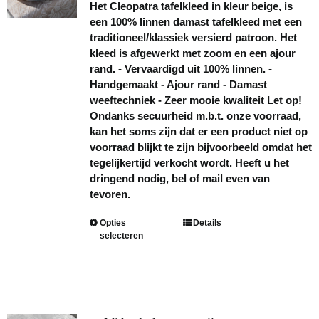
Het Cleopatra tafelkleed in kleur beige, is
de
een 100% linnen damast tafelkleed met een
productpagina
traditioneel/klassiek versierd patroon. Het
kleed is afgewerkt met zoom en een ajour
rand. - Vervaardigd uit 100% linnen. -
Handgemaakt - Ajour rand - Damast
weeftechniek - Zeer mooie kwaliteit Let op!
Ondanks secuurheid m.b.t. onze voorraad,
kan het soms zijn dat er een product niet op
voorraad blijkt te zijn bijvoorbeeld omdat het
tegelijkertijd verkocht wordt. Heeft u het
dringend nodig, bel of mail even van
tevoren.
Dit
Opties
Details
selecteren
product
heeft
meerdere
variaties.
Deze
optie