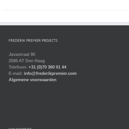
heeft
meerdere
variaties.
Deze
optie
kan
gekozen
FREDERIK PREMIER PROJECTS
worden
op
Javastraat 90
de
2585 AT Den Haag
productpagina
Telefoon:
+31 (0)70 360 01 44
E-mail:
info@frederikpremier.com
Algemene voorwaarden