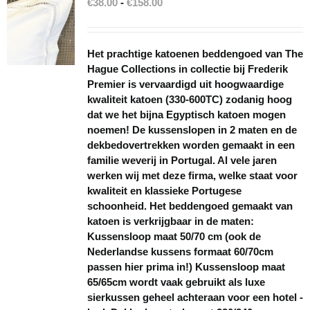
Prijsklasse:
€
38.00
-
€
158.00
€38.00
tot
€158.00
Het prachtige katoenen beddengoed van The
Hague Collections in collectie bij Frederik
Premier is vervaardigd uit hoogwaardige
kwaliteit katoen (330-600TC) zodanig hoog
dat we het bijna Egyptisch katoen mogen
noemen! De kussenslopen in 2 maten en de
dekbedovertrekken worden gemaakt in een
familie weverij in Portugal. Al vele jaren
werken wij met deze firma, welke staat voor
kwaliteit en klassieke Portugese
schoonheid. Het beddengoed gemaakt van
katoen is verkrijgbaar in de maten:
Kussensloop maat 50/70 cm (ook de
Nederlandse kussens formaat 60/70cm
passen hier prima in!) Kussensloop maat
65/65cm wordt vaak gebruikt als luxe
sierkussen geheel achteraan voor een hotel -