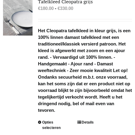
Tafelkleed Cleopatra grijs
kan
Prijsklasse:
€
180.00
-
€
330.00
gekozen
€180.00
worden
tot
op
€330.00
Het Cleopatra tafelkleed in kleur grijs, is een
de
100% linnen damast tafelkleed met een
productpagina
traditioneel/klassiek versierd patroon. Het
kleed is afgewerkt met zoom en een ajour
rand. - Vervaardigd uit 100% linnen. -
Handgemaakt - Ajour rand - Damast
weeftechniek - Zeer mooie kwaliteit Let op!
Ondanks secuurheid m.b.t. onze voorraad,
kan het soms zijn dat er een product niet op
voorraad blijkt te zijn bijvoorbeeld omdat het
tegelijkertijd verkocht wordt. Heeft u het
dringend nodig, bel of mail even van
tevoren.
Dit
Opties
Details
selecteren
product