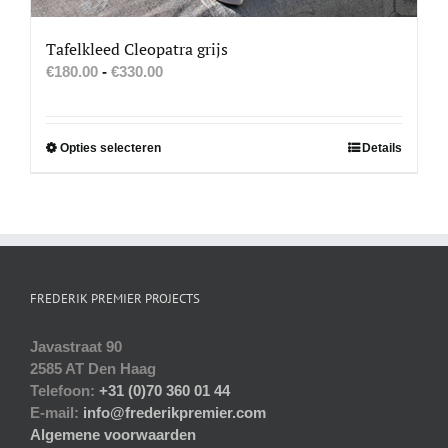
Tafelkleed Cleopatra grijs
Prijsklasse:
€
180.00
-
€
330.00
€180.00
tot
€330.00
Dit
Opties selecteren
Details
product
heeft
meerdere
variaties.
Deze
optie
FREDERIK PREMIER PROJECTS
kan
gekozen
Javastraat 90
worden
2585 AT Den Haag
op
Telefoon:
+31 (0)70 360 01 44
de
E-mail:
info@frederikpremier.com
productpagina
Algemene voorwaarden