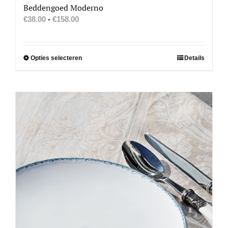
Beddengoed Moderno
Prijsklasse:
€
38.00
-
€
158.00
€38.00
tot
€158.00
Dit
Opties selecteren
Details
product
heeft
meerdere
variaties.
Deze
optie
kan
gekozen
worden
op
de
productpagina