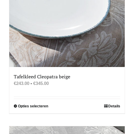
Tafelkleed Cleopatra beige
Prijsklasse:
€
243.00
-
€
345.00
€243.00
tot
€345.00
Dit
Opties selecteren
Details
product
heeft
meerdere
variaties.